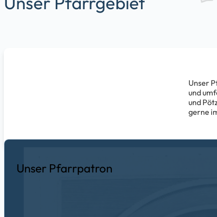
Unser Pfarrgebiet
Unser Pf
und umfa
und Pötz
gerne im
Unser Pfarrpatron