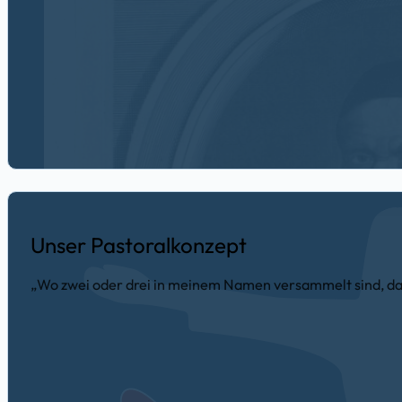
Unser Pastoralkonzept
„Wo zwei oder drei in meinem Namen versammelt sind, da b