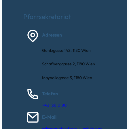
Pfarrsekretariat
Adressen
Gentzgasse 142, 1180 Wien
Schafberggasse 2, 1180 Wien
Maynollogasse 3, 1180 Wien
Telefon
+43 13610180
E-Mail
sekretariat@pfarre-waehring.at