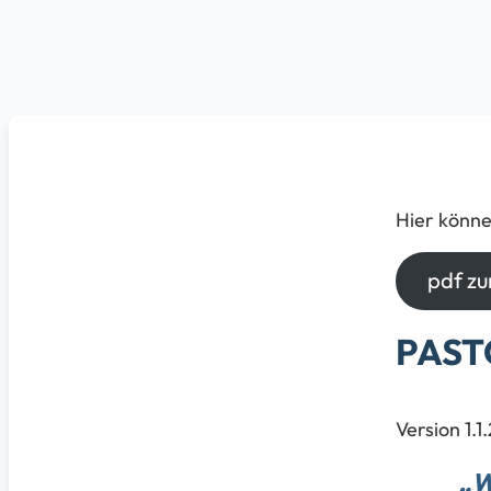
Hier könne
pdf z
PAST
Version 1.1
„W