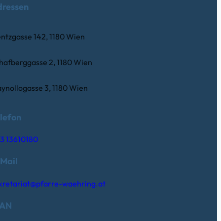
dressen
ntzgasse 142, 1180 Wien
hafberggasse 2, 1180 Wien
ynollogasse 3, 1180 Wien
lefon
3 13610180
Mail
kretariat@pfarre-waehring.at
BAN