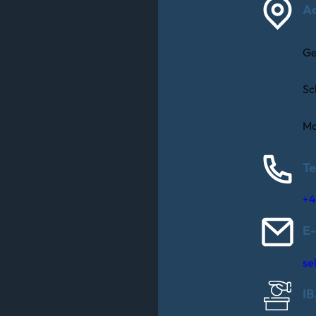
A
Ge
Sc
Ma
Te
+4
E-
se
I