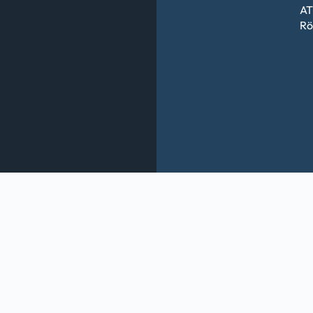
AT
Rö