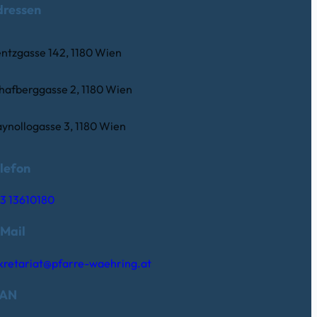
dressen
ntzgasse 142, 1180 Wien
hafberggasse 2, 1180 Wien
ynollogasse 3, 1180 Wien
lefon
3 13610180
Mail
kretariat@pfarre-waehring.at
BAN