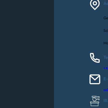
A
Ge
Sc
Ma
Te
+4
E-
se
I