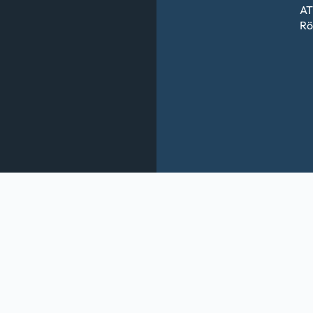
AT
Rö