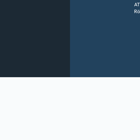
AT
Rö