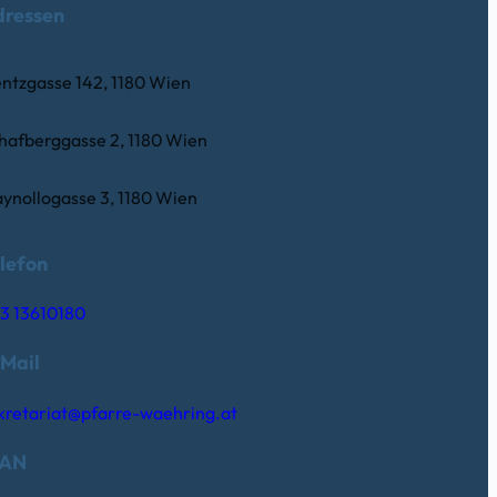
dressen
ntzgasse 142, 1180 Wien
hafberggasse 2, 1180 Wien
ynollogasse 3, 1180 Wien
lefon
3 13610180
Mail
kretariat@pfarre-waehring.at
BAN