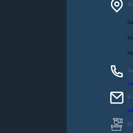
A
Ge
Sc
Ma
Te
+4
E-
se
I