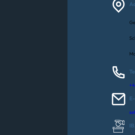
A
Ge
Sc
Ma
Te
+4
E-
se
I