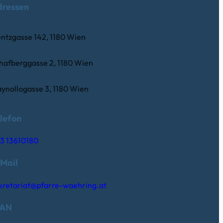
dressen
ntzgasse 142, 1180 Wien
hafberggasse 2, 1180 Wien
ynollogasse 3, 1180 Wien
lefon
3 13610180
Mail
kretariat@pfarre-waehring.at
BAN