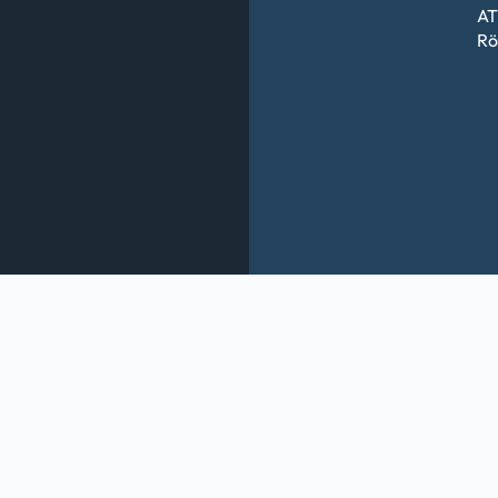
AT
Rö