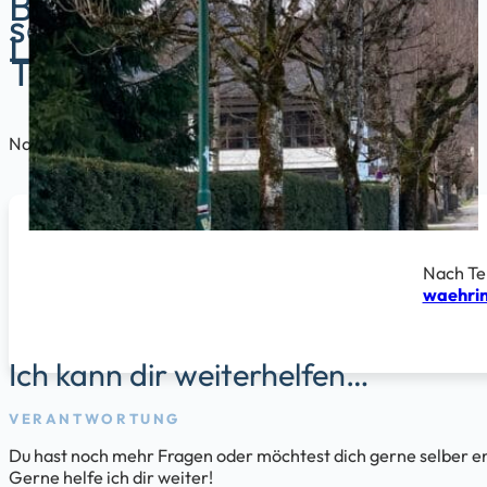
Begleitung in
schwierigen
Lebenslagen /
Trauerbegleitung
Nach Terminvereinbarung unter 0664 20 20 275 oder unter b
Nach Te
waehrin
Ich kann dir weiterhelfen…
VERANTWORTUNG
Du hast noch mehr Fragen oder möchtest dich gerne selber 
Gerne helfe ich dir weiter!