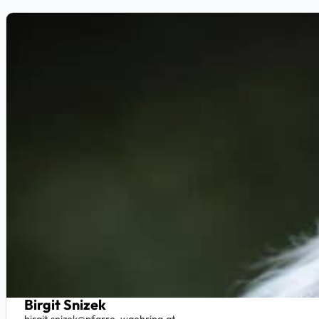
Birgit Snizek
birgit.snizek@pfarre-waehring.at