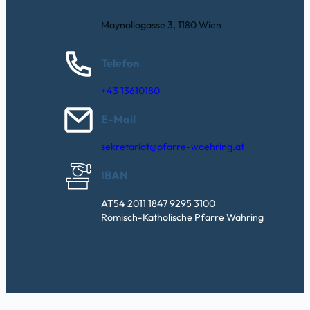
Maynollogasse 3, 1180 Wien
Telefon
+43 13610180
E-Mail
sekretariat@pfarre-waehring.at
IBAN
AT54 2011 1847 9295 3100
Römisch-Katholische Pfarre Währing